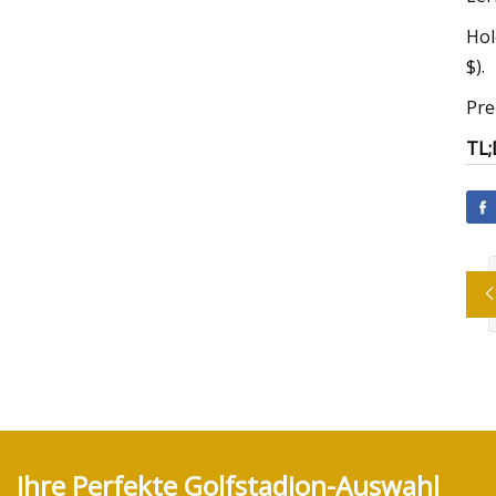
Hol
$).
Pre
TL;
Ihre Perfekte Golfstadion-Auswahl