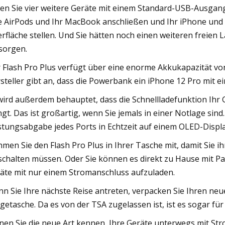
en Sie vier weitere Geräte mit einem Standard-USB-Ausgang
e AirPods und Ihr MacBook anschließen und Ihr iPhone und 
rfläche stellen. Und Sie hätten noch einen weiteren freien 
sorgen.
 Flash Pro Plus verfügt über eine enorme Akkukapazität von
steller gibt an, dass die Powerbank ein iPhone 12 Pro mit e
wird außerdem behauptet, dass die Schnellladefunktion Ihr 
ngt. Das ist großartig, wenn Sie jemals in einer Notlage sin
stungsabgabe jedes Ports in Echtzeit auf einem OLED-Displa
men Sie den Flash Pro Plus in Ihrer Tasche mit, damit Sie i
schalten müssen. Oder Sie können es direkt zu Hause mit
äte mit nur einem Stromanschluss aufzuladen.
n Sie Ihre nächste Reise antreten, verpacken Sie Ihren neue
getasche. Da es von der TSA zugelassen ist, ist es sogar für 
nen Sie die neue Art kennen, Ihre Geräte unterwegs mit St