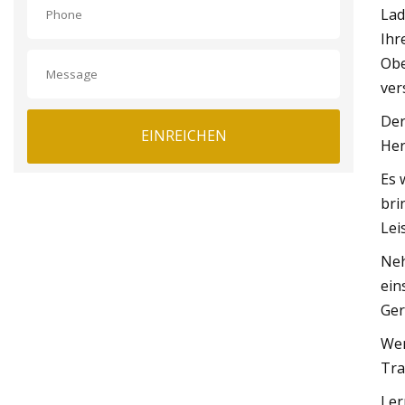
Lad
Ihr
Obe
ver
Der
EINREICHEN
Her
Es 
bri
Lei
Neh
ein
Ger
Wen
Tra
Ler