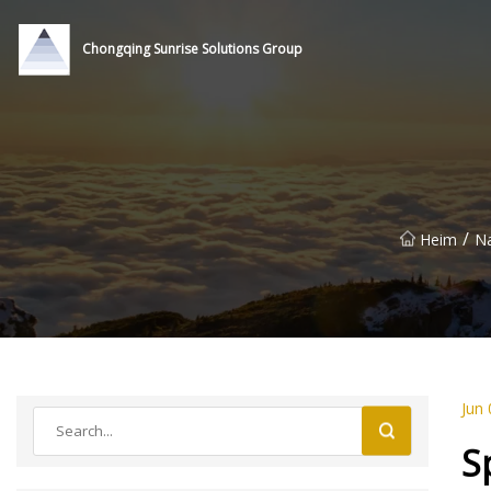
Chongqing Sunrise Solutions Group
/
Heim
Na
Jun 
S