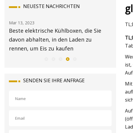
g
NEUESTE NACHRICHTEN
Mar 13, 2023
Mar 15, 20
TL;
023
Beste elektrische Kühlboxen, die Sie
Reserve 
TL;
davon abhalten, in den Laden zu
Zentral
Tab
rennen, um Eis zu kaufen
Wen
ist
Auf
SENDEN SIE IHRE ANFRAGE
Mit
auf
sic
Auf
(öf
Lad