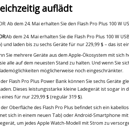
leichzeitig auflädt
23
Mar 07, 2023
DR: Ab dem 24. Mai erhalten Sie den Flash Pro Plus 100 W
Bank of Australia, Erste
Chatbots in der
DR:
Ab dem 24. Mai erhalten Sie die Flash Pro Plus 100 W US
bank mit „Pause“, dann „Un
Verbraucherfinanzi
) und laden bis zu sechs Geräte für nur 229,99 $ – das ist ei
n Sie mehrere Geräte aus dem Apple-Ökosystem mit sich her
, sie alle auf dem neuesten Stand zu halten. Und wenn Sie sic
lademöglichkeiten möglicherweise noch eingeschränkter.
 der Flash Pro Plus Power Bank können Sie sechs Geräte glei
laden. Dieses leistungsstarke kleine Ladegerät ist sogar i
h eines für nur 229,99 $ (regulär 319 $).
 der Oberfläche des Flash Pro Plus befindet sich ein kabell
fnet sich in einem neuen Tab) oder Android-Smartphone mit
egerät, um jedes Apple Watch-Modell mit Strom zu versorg