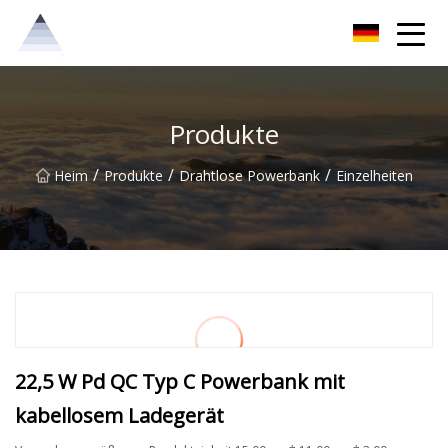
Chongqing Sunrise Solutions Group
Produkte
/
/
/
Heim
Produkte
Drahtlose Powerbank
Einzelheiten
22,5 W Pd QC Typ C Powerbank mit
kabellosem Ladegerät