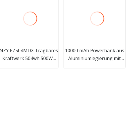
NZY EZ504MDX Tragbares
10000 mAh Powerbank aus
Kraftwerk 504wh 500W
Aluminiumlegierung mit
Solarkraftwerk
großer Kapazität und 2,1 A
Solargenerator Grün
Ausgang, externer Akku,
tragbares Ladegerät