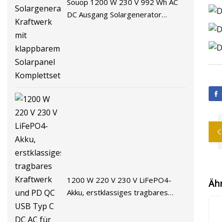
Souop 1200 W 230 V 992 Wh AC
DC Ausgang Solargenerator
Kraftwerk mit klappbarem
Solarpanel Komplettset
1200 W 220 V 230 V LiFePO4-
Äh
Akku, erstklassiges tragbares
Kraftwerk und PD QC USB Typ C
DC AC für Outdoor-Camping-