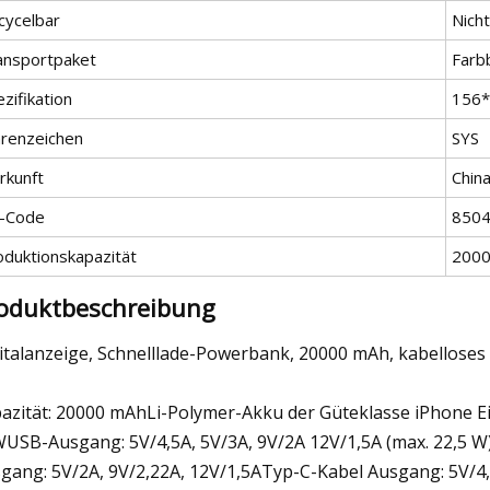
cycelbar
Nicht
ansportpaket
Farb
zifikation
156
renzeichen
SYS
rkunft
Chin
-Code
850
oduktionskapazität
2000
oduktbeschreibung
italanzeige, Schnelllade-Powerbank, 20000 mAh, kabelloses
azität: 20000 mAhLi-Polymer-Akku der Güteklasse iPhone E
USB-Ausgang: 5V/4,5A, 5V/3A, 9V/2A 12V/1,5A (max. 22,5 W
gang: 5V/2A, 9V/2,22A, 12V/1,5ATyp-C-Kabel Ausgang: 5V/4,5