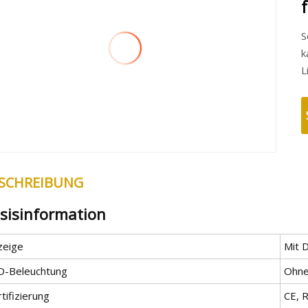
S
k
L
SCHREIBUNG
sisinformation
zeige
Mit D
D-Beleuchtung
Ohne
tifizierung
CE, 