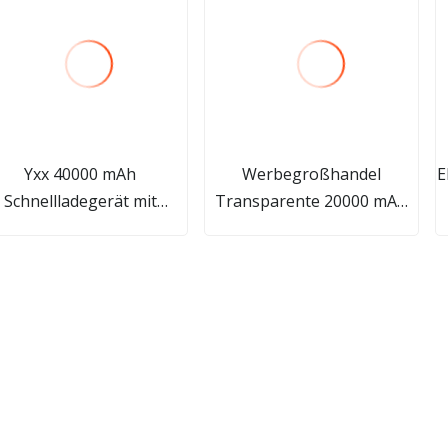
Yxx 40000 mAh
Werbegroßhandel
E
Schnellladegerät mit
Transparente 20000 mAh
integriertem 4-Kabel-
Smart Pd 22,5 Schnelllade-
Ausgang, tragbare
tragbare Powerbanks
Powerbank für
Mobiltelefone