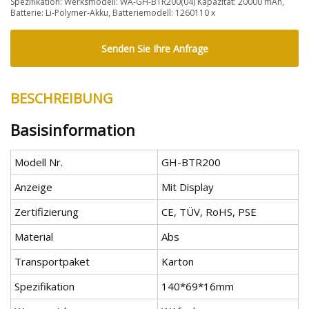
Spezifikation: Werksmodell: WA-GH-BTR200(04) Kapazität: 20000 mAh,
Batterie: Li-Polymer-Akku, Batteriemodell: 1260110 x
Senden Sie Ihre Anfrage
BESCHREIBUNG
Basisinformation
Modell Nr.
GH-BTR200
Anzeige
Mit Display
Zertifizierung
CE, TÜV, RoHS, PSE
Material
Abs
Transportpaket
Karton
Spezifikation
140*69*16mm