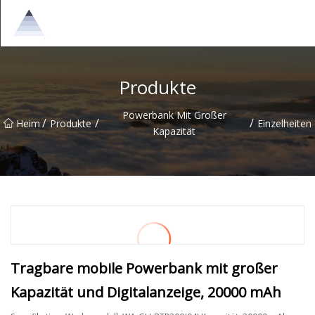
Chongqing Sunrise Solutions Group
Produkte
Powerbank Mit Großer
/
/
/
Heim
Produkte
Einzelheiten
Kapazität
Tragbare mobile Powerbank mit großer
Kapazität und Digitalanzeige, 20000 mAh