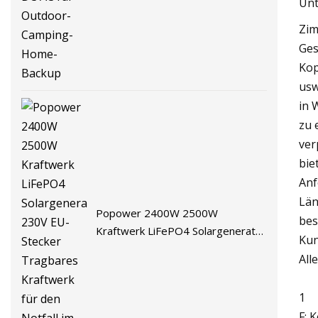
Unt
Home-Backup
Zim
Ges
Kop
usw
in 
zu 
ver
bie
Anf
Län
Popower 2400W 2500W
bes
Kraftwerk LiFePO4 Solargenerator
Kun
230V EU-Stecker Tragbares
All
Kraftwerk für den Notfall im Freien
1
F: 