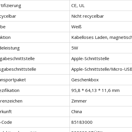
tifizierung
CE, UL
cycelbar
Nicht recycelbar
rbe
Weiß
nktion
Kabelloses Laden, magnetisch
deleistung
5W
gabeschnittstelle
Apple-Schnittstelle
sgabeschnittstelle
Apple-Schnittstelle/Micro-USB
ansportpaket
Geschenkbox
zifikation
95,8 * 64,13 * 11,6 mm
renzeichen
Zimmer
rkunft
China
-Code
85183000