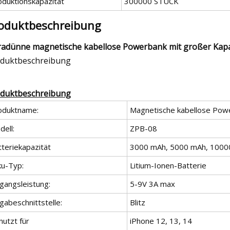
oduktionskapazität
300000 STÜCK
oduktbeschreibung
radünne magnetische kabellose Powerbank mit großer Kapaz
duktbeschreibung
duktbeschreibung
oduktname:
Magnetische kabellose Powe
ell:
ZPB-08
tteriekapazität
3000 mAh, 5000 mAh, 1000
ku-Typ:
Litium-Ionen-Batterie
gangsleistung:
5-9V 3A max
gabeschnittstelle:
Blitz
nutzt für
iPhone 12, 13, 14