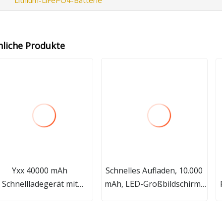
nliche Produkte
Yxx 40000 mAh
Schnelles Aufladen, 10.000
Schnellladegerät mit
mAh, LED-Großbildschirm-
integriertem 4-Kabel-
Powerbank, integriertes
Ausgang, tragbare
Micro-USB/Typ-