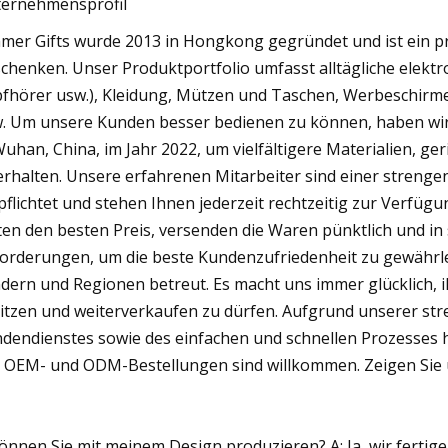
ernehmensprofil
mer Gifts wurde 2013 in Hongkong gegründet und ist ein p
chenken. Unser Produktportfolio umfasst alltägliche elekt
fhörer usw.), Kleidung, Mützen und Taschen, Werbeschirme
. Um unsere Kunden besser bedienen zu können, haben wir 
Wuhan, China, im Jahr 2022, um vielfältigere Materialien,
erhalten. Unsere erfahrenen Mitarbeiter sind einer strenge
pflichtet und stehen Ihnen jederzeit rechtzeitig zur Verfü
ten den besten Preis, versenden die Waren pünktlich und i
orderungen, um die beste Kundenzufriedenheit zu gewährle
dern und Regionen betreut. Es macht uns immer glücklich, i
itzen und weiterverkaufen zu dürfen. Aufgrund unserer st
dendienstes sowie des einfachen und schnellen Prozesses 
e OEM- und ODM-Bestellungen sind willkommen. Zeigen Sie u
Können Sie mit meinem Design produzieren? A: Ja, wir fertig