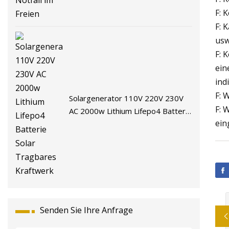
F: 
F: 
usw
F: 
ein
ind
F: 
Solargenerator 110V 220V 230V
F: 
AC 2000w Lithium Lifepo4 Batterie
ein
Solar Tragbares Kraftwerk
Senden Sie Ihre Anfrage