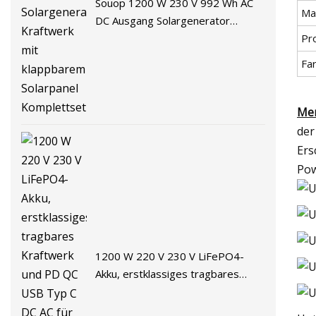
Souop 1200 W 230 V 992 Wh AC
Mat
DC Ausgang Solargenerator
Pr
Kraftwerk mit klappbarem
Solarpanel Komplettset
Fa
Me
der
Ers
Pow
1200 W 220 V 230 V LiFePO4-
Akku, erstklassiges tragbares
Kraftwerk und PD QC USB Typ C
DC AC für Outdoor-Camping-