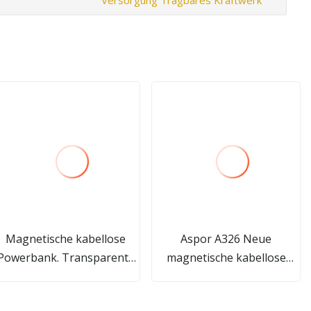
Magnetische kabellose
Aspor A326 Neue
Powerbank. Transparente
magnetische kabellose
Magsafe 10000-mAh-
Lade-Powerbank für
Powerbank
Mobiltelefone