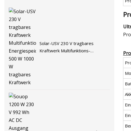
Pr
Pr
Ult
Pro
Solar-USV 230 V tragbares
Kraftwerk Multifunktions-
Pro
Energiespeicher 500 W 1000 W
Pr
tragbares Kraftwerk
Mod
Ba
Ak
Ein
Ein
Be