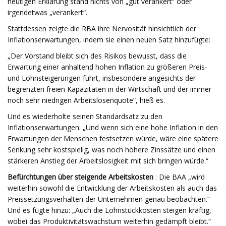
heutigen Erklärung stand nichts von „gut verankert“ oder
irgendetwas „verankert“.
Stattdessen zeigte die RBA ihre Nervosität hinsichtlich der
Inflationserwartungen, indem sie einen neuen Satz hinzufügte:
„Der Vorstand bleibt sich des Risikos bewusst, dass die
Erwartung einer anhaltend hohen Inflation zu größeren Preis-
und Lohnsteigerungen führt, insbesondere angesichts der
begrenzten freien Kapazitäten in der Wirtschaft und der immer
noch sehr niedrigen Arbeitslosenquote“, hieß es.
Und es wiederholte seinen Standardsatz zu den
Inflationserwartungen: „Und wenn sich eine hohe Inflation in den
Erwartungen der Menschen festsetzen würde, wäre eine spätere
Senkung sehr kostspielig, was noch höhere Zinssätze und einen
stärkeren Anstieg der Arbeitslosigkeit mit sich bringen würde.“
Befürchtungen über steigende Arbeitskosten
: Die BAA „wird
weiterhin sowohl die Entwicklung der Arbeitskosten als auch das
Preissetzungsverhalten der Unternehmen genau beobachten.“
Und es fügte hinzu: „Auch die Lohnstückkosten steigen kräftig,
wobei das Produktivitätswachstum weiterhin gedämpft bleibt.“