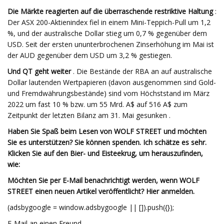
Die Märkte reagierten auf die überraschende restriktive Haltung
:
Der ASX 200-Aktienindex fiel in einem Mini-Teppich-Pull um 1,2
%, und der australische Dollar stieg um 0,7 % gegenüber dem
USD. Seit der ersten ununterbrochenen Zinserhöhung im Mai ist
der AUD gegenüber dem USD um 3,2 % gestiegen.
Und QT geht weiter
. Die Bestände der RBA an auf australische
Dollar lautenden Wertpapieren (davon ausgenommen sind Gold-
und Fremdwährungsbestände) sind vom Höchststand im März
2022 um fast 10 % bzw. um 55 Mrd. A$ auf 516 A$ zum
Zeitpunkt der letzten Bilanz am 31. Mai gesunken .
Haben Sie Spaß beim Lesen von WOLF STREET und möchten
Sie es unterstützen? Sie können spenden. Ich schätze es sehr.
Klicken Sie auf den Bier- und Eisteekrug, um herauszufinden,
wie:
Möchten Sie per E-Mail benachrichtigt werden, wenn WOLF
STREET einen neuen Artikel veröffentlicht? Hier anmelden.
(adsbygoogle = window.adsbygoogle || []).push({});
E-Mail an einen Freund